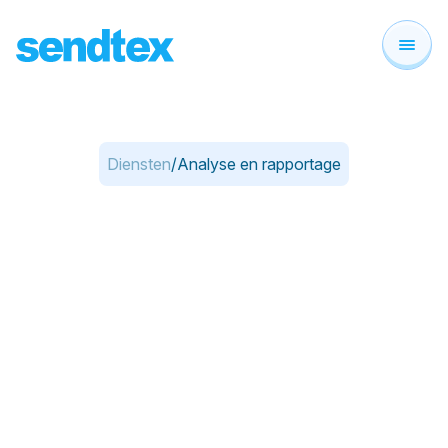
Zoeken
Zoek op de website
Diensten
Analyse en rapportage
/