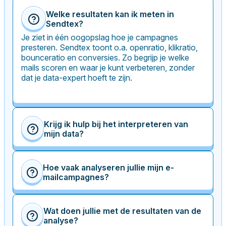
Welke resultaten kan ik meten in
Sendtex?
Je ziet in één oogopslag hoe je campagnes
presteren. Sendtex toont o.a. openratio, klikratio,
bounceratio en conversies. Zo begrijp je welke
mails scoren en waar je kunt verbeteren, zonder
dat je data-expert hoeft te zijn.
Krijg ik hulp bij het interpreteren van
mijn data?
Ja. We leggen je resultaten uit in begrijpelijke taal
en vertalen cijfers naar concrete adviezen. Geen
vakjargon of eindeloze tabellen, maar duidelijke
Hoe vaak analyseren jullie mijn e-
mailcampagnes?
inzichten waarmee je direct aan de slag kunt.
Dat bepaal je zelf. We kunnen eenmalig een
grondige analyse uitvoeren of je structureel
begeleiden met maandelijkse rapporten en
Wat doen jullie met de resultaten van de
analyse?
optimalisatie. Jij kiest het tempo, wij zorgen voor