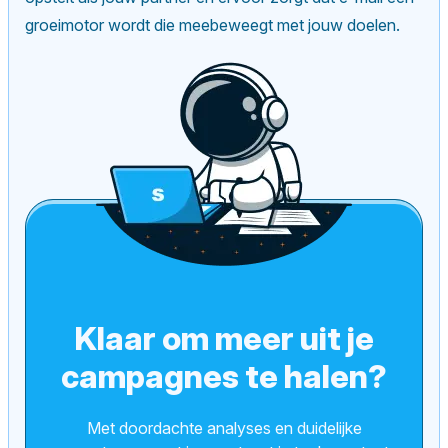
groeimotor wordt die meebeweegt met jouw doelen.
Klaar om meer uit je
campagnes te halen?
Met doordachte analyses en duidelijke